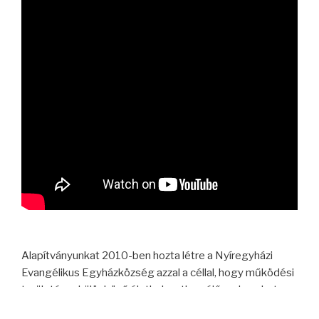
Alapítványunkat 2010-ben hozta létre a Nyíregyházi
Evangélikus Egyházközség azzal a céllal, hogy működési
területén, a különböző élethelyzetben élő embereket
támogassa programjaival, iránymutatással, és erősítse